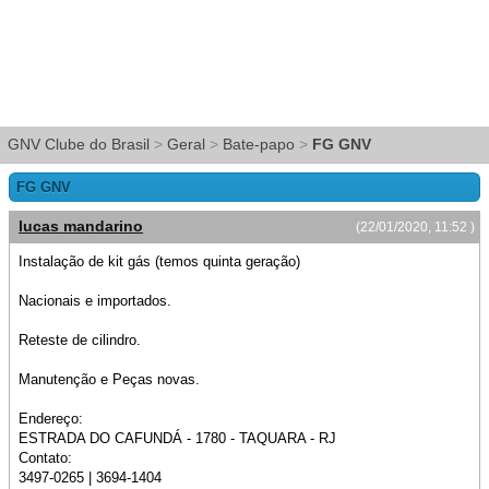
GNV Clube do Brasil
>
Geral
>
Bate-papo
>
FG GNV
FG GNV
lucas mandarino
(22/01/2020, 11:52 )
Instalação de kit gás (temos quinta geração)
Nacionais e importados.
Reteste de cilindro.
Manutenção e Peças novas.
Endereço:
ESTRADA DO CAFUNDÁ - 1780 - TAQUARA - RJ
Contato:
3497-0265 | 3694-1404