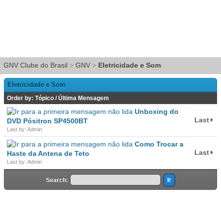
GNV Clube do Brasil
>
GNV
>
Eletricidade e Som
Eletricidade e Som
Order by:
Tópico
/
Última Mensagem
Unboxing do
Last
DVD Pósitron SP4500BT
Last by: Admin
Como Trocar a
Last
Haste da Antena de Teto
Last by: Admin
Search: